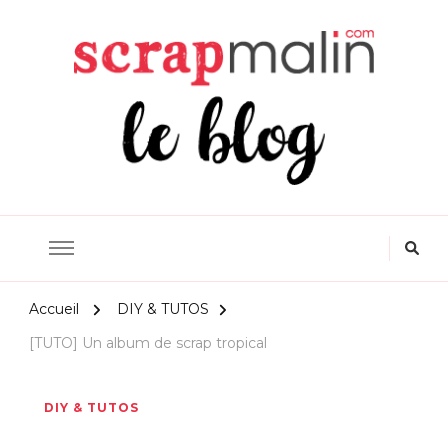
Scrapmalin Rougier&Plé –
Le Blog Loisirs Créatifs
Accueil
DIY & TUTOS
[TUTO] Un album de scrap tropical
DIY & TUTOS