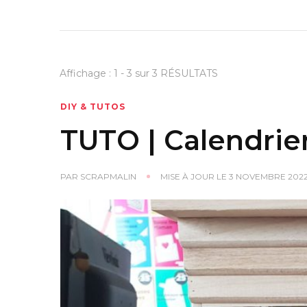
Affichage : 1 - 3 sur 3 RÉSULTATS
DIY & TUTOS
TUTO | Calendrier
PAR
SCRAPMALIN
MISE À JOUR LE
3 NOVEMBRE 202