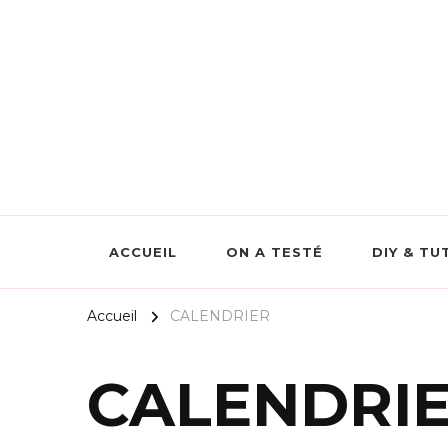
Scrapmalin Rougier&Plé –
ACCUEIL
ON A TESTÉ
DIY & TU
Accueil
CALENDRIER
CALENDRI