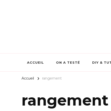
Scrapmalin Rougier&Plé –
ACCUEIL
ON A TESTÉ
DIY & TU
Accueil
rangement
rangement