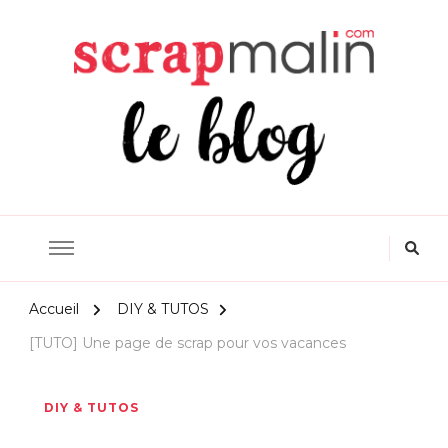
Scrapmalin Rougier&Plé –
Le Blog Loisirs Créatifs
Accueil
DIY & TUTOS
[TUTO] Une page de scrap pour vos vacances
DIY & TUTOS