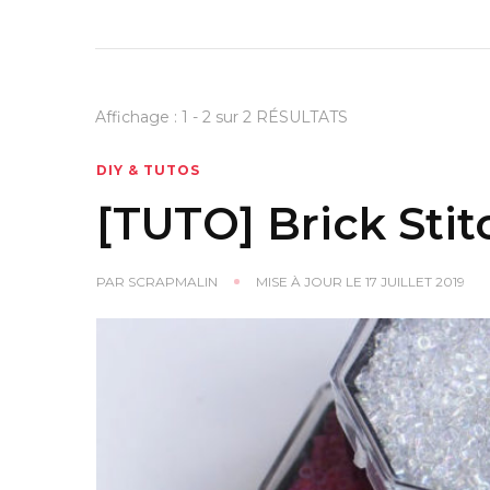
Affichage : 1 - 2 sur 2 RÉSULTATS
DIY & TUTOS
[TUTO] Brick Stit
PAR
SCRAPMALIN
MISE À JOUR LE
17 JUILLET 2019