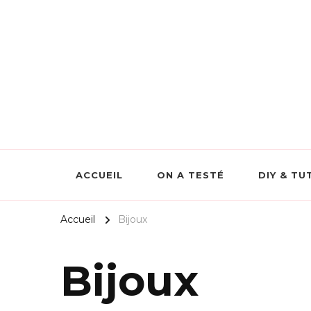
Scrapmalin Rougier&Plé –
ACCUEIL
ON A TESTÉ
DIY & TU
Accueil
Bijoux
Bijoux