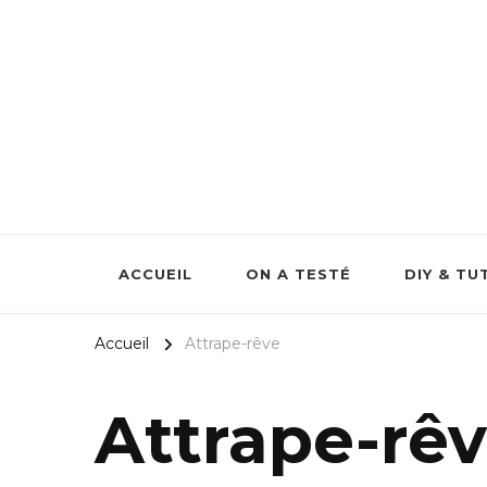
Scrapmalin Rougier&Plé –
ACCUEIL
ON A TESTÉ
DIY & TU
Accueil
Attrape-rêve
Attrape-rê