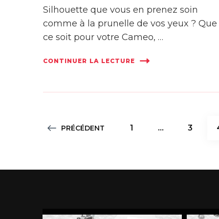
Silhouette que vous en prenez soin
comme à la prunelle de vos yeux ? Que
ce soit pour votre Cameo, …
CONTINUER LA LECTURE
Pagination
PAGE
PAGE
1
…
3
PRÉCÉDENT
des
publications