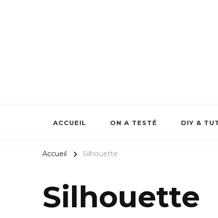
Scrapmalin Rougier&Plé –
ACCUEIL
ON A TESTÉ
DIY & TU
Accueil
Silhouette
Silhouette