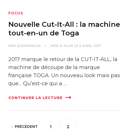
FOCUS
Nouvelle Cut-It-All : la machine
tout-en-un de Toga
PAR
SCRAPMALIN
MISE À JOUR LE
3 AVRIL 2017
2017 marque le retour de la CUT-IT-ALL, la
machine de découpe de la marque
française TOGA. Un nouveau look mais pas
que… Qu’est-ce qui a …
CONTINUER LA LECTURE
Pagination
PAGE
PAGE
1
2
PRÉCÉDENT