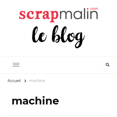
Scrapmalin Rougier&Plé –
Le Blog Loisirs Créatifs
Accueil
machine
machine