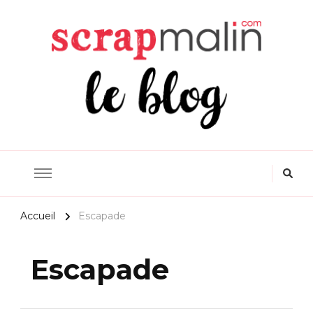
Scrapmalin Rougier&Plé –
Le Blog Loisirs Créatifs
Accueil
Escapade
Escapade