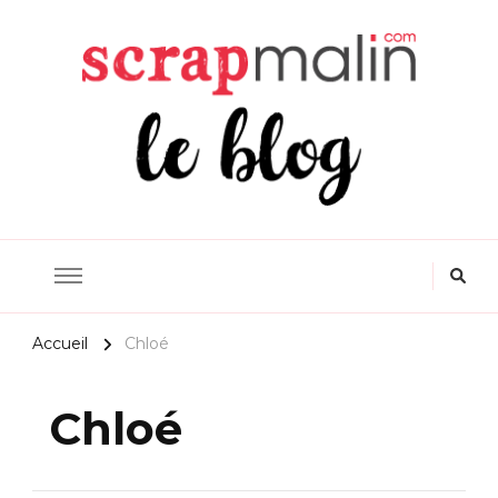
Scrapmalin Rougier&Plé –
Le Blog Loisirs Créatifs
Accueil
Chloé
Chloé