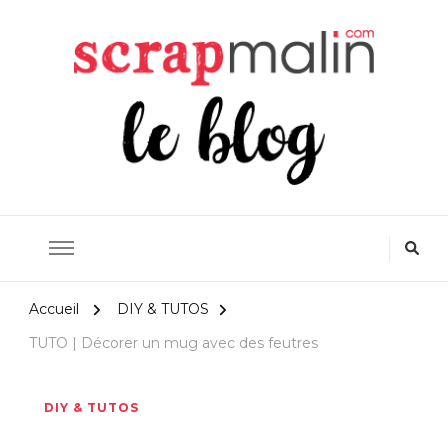
Scrapmalin Rougier&Plé –
Le Blog Loisirs Créatifs
Accueil
DIY & TUTOS
TUTO | Décorer un mug avec des feutres
DIY & TUTOS