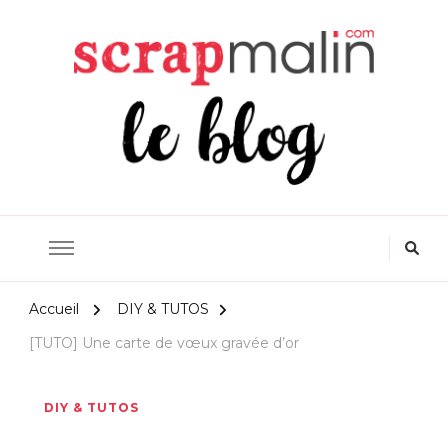
Scrapmalin Rougier&Plé –
Le Blog Loisirs Créatifs
Accueil
DIY & TUTOS
[TUTO] Une carte de vœux gravée d’or
DIY & TUTOS