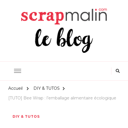
Scrapmalin Rougier&Plé –
Le Blog Loisirs Créatifs
Accueil
DIY & TUTOS
[TUTO] Bee Wrap : l’emballage alimentaire écologique
DIY & TUTOS