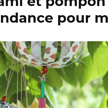
ami et pompon 
endance pour m