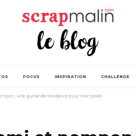
 Le Blog Loisirs Créatifs
TOS
FOCUS
INSPIRATION
CHALLENGE
ompon : une guirlande tendance pour mon jardin