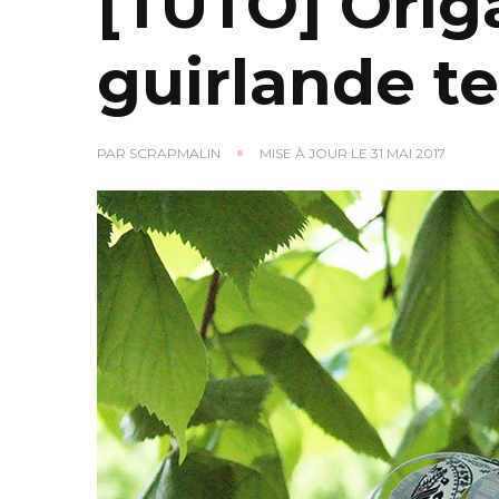
[TUTO] Orig
guirlande t
PAR
SCRAPMALIN
MISE À JOUR LE
31 MAI 2017