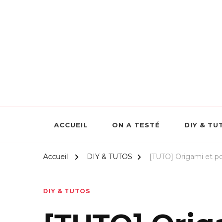
Scrapmalin Rougier&Plé –
ACCUEIL
ON A TESTÉ
DIY & TU
Accueil
DIY & TUTOS
[TUTO] Origami et p
DIY & TUTOS