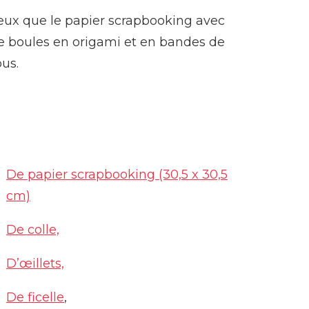
ieux que le papier scrapbooking avec
 de boules en origami et en bandes de
ous.
De papier scrapbooking (30,5 x 30,5
cm)
De colle,
D’œillets,
De ficelle
,