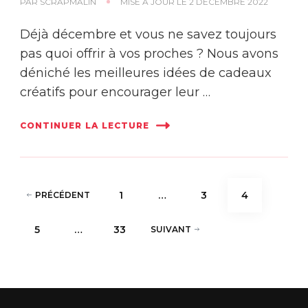
PAR
SCRAPMALIN
MISE À JOUR LE
2 DÉCEMBRE 2022
Déjà décembre et vous ne savez toujours
pas quoi offrir à vos proches ? Nous avons
déniché les meilleures idées de cadeaux
créatifs pour encourager leur …
CONTINUER LA LECTURE
Pagination
PAGE
PAGE
PAGE
1
…
3
4
PRÉCÉDENT
des
PAGE
PAGE
5
…
33
SUIVANT
publications