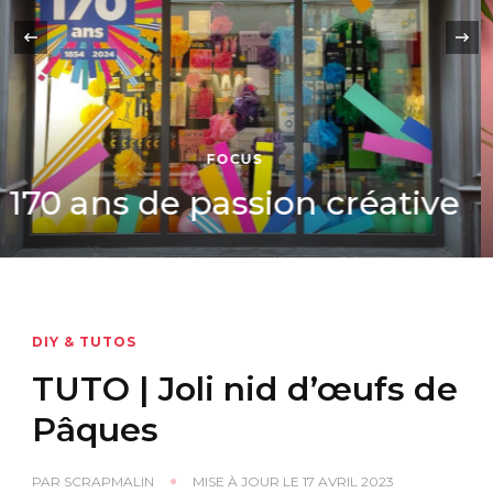
‹
INSPIRATION
Les 5 activités créatives à
Faire en 2024
DIY & TUTOS
TUTO | Joli nid d’œufs de
Pâques
PAR
SCRAPMALIN
MISE À JOUR LE
17 AVRIL 2023